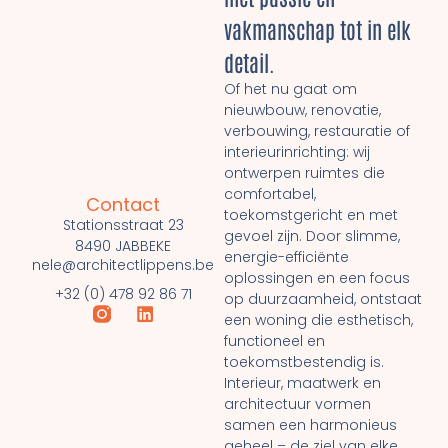
vakmanschap tot in elk
detail.
Of het nu gaat om
nieuwbouw, renovatie,
verbouwing, restauratie of
interieurinrichting: wij
ontwerpen ruimtes die
comfortabel,
Contact
toekomstgericht en met
Stationsstraat 23
gevoel zijn. Door slimme,
8490 JABBEKE
energie-efficiënte
nele@architectlippens.be
oplossingen en een focus
+32 (0) 478 92 86 71
op duurzaamheid, ontstaat
een woning die esthetisch,
functioneel en
toekomstbestendig is.
Interieur, maatwerk en
architectuur vormen
samen een harmonieus
geheel – de ziel van elke